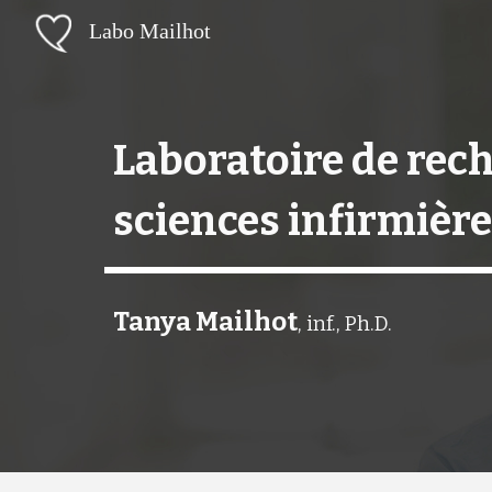
Labo Mailhot
Sk
Laboratoire de rec
sciences infirmièr
Tanya Mailhot
,
inf., Ph.D.