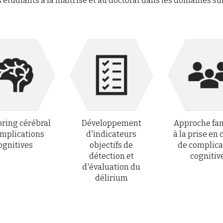
s
étudiants à la maîtrise et au doctorat dans les domaines su
ring cérébral
Développement
Approche fam
omplications
d'indicateurs
à la prise en
ognitives
objectifs de
de complica
détection et
cognitiv
d'évaluation du
délirium