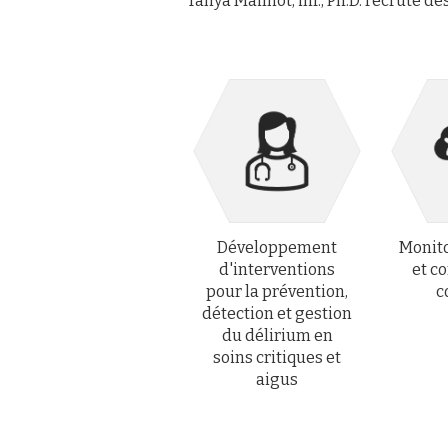
Tanya Mailhot, inf., Ph.D. recrute de
Développement
Monito
d'interventions
et c
pour la prévention,
c
détection et gestion
du délirium en
soins critiques et
aigus