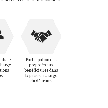
ivants de recherche du laboratoire :
iliale
Participation des
 charge
préposés aux
tions
bénéficiaires dans
es
la prise en charge
du délirium